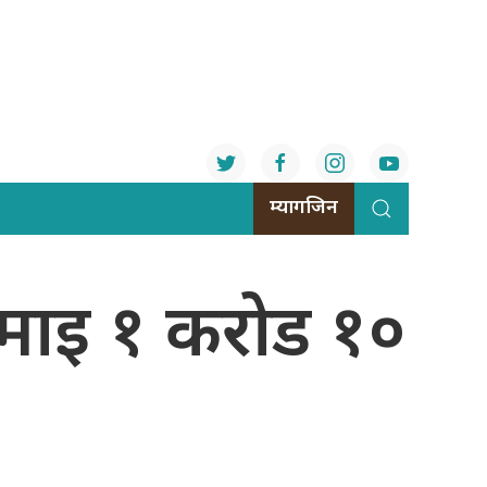
म्यागजिन
माइ १ करोड १०