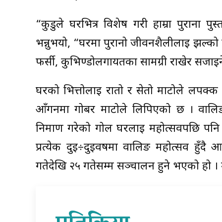
“कुडुले घरभित्र विशेष गरी हाम्रा पुराना पुस
भन्नुभयो, “घरमा पुरानो जीवनशैलीलाई झल्को
फर्सी, कुभिण्डोलगायतका सामग्री राखेर सजाइ
घरको भित्तोलाई रातो र सेतो माटोले लपक्क
आँगनमा गोबर माटोले लिपिएको छ । वालिङ उ
निर्माण गरेको गोल घरलाई महोत्सवपछि पनि 
प्रत्येक दुई÷दुईवर्षमा वालिङ महोत्सव हु
गतेदेखि २५ गतेसम्म सञ्चालन हुने भएको हो ।