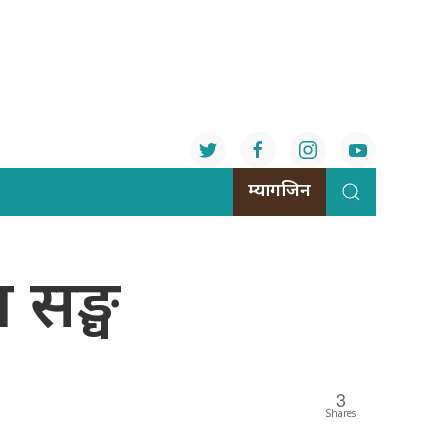
म्यागजिन
य सङ्घ
3
Shares