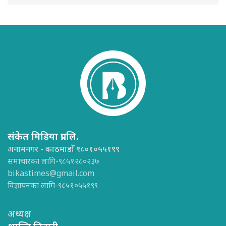
संकेत मिडिया प्रा.लि.
अनामनगर - काठमाडौँ ९८०१०५५१९९
समाचारका लागि-९८५१२८०२३७
bikastimes@gmail.com
विज्ञापनका लागि-९८५१०५५१९९
अध्यक्ष