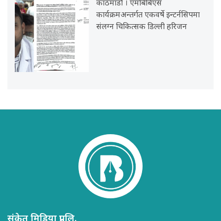
काठमाडौं । एमबिबिएस
कार्यक्रमअन्तर्गत एकवर्षे इन्टर्नसिपमा
संलग्न चिकित्सक डिल्ली हरिजन
संकेत मिडिया प्रा.लि.