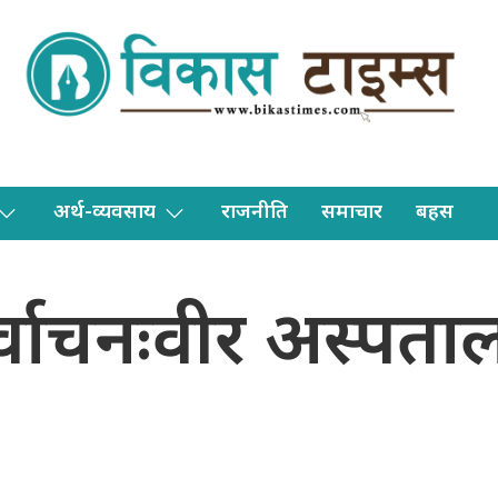
अर्थ-व्यवसाय
राजनीति
समाचार
बहस
र्वाचनःवीर अस्पताल