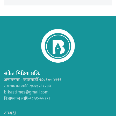
संकेत मिडिया प्रा.लि.
अनामनगर - काठमाडौँ ९८०१०५५१९९
समाचारका लागि-९८५१२८०२३७
bikastimes@gmail.com
विज्ञापनका लागि-९८५१०५५१९९
अध्यक्ष