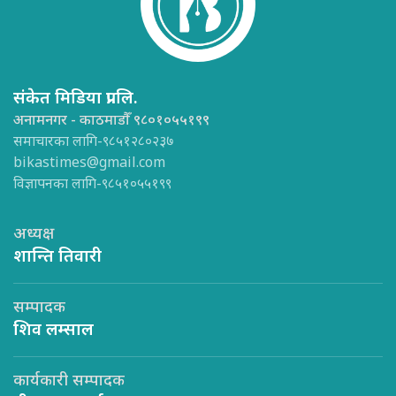
संकेत मिडिया प्रा.लि.
अनामनगर - काठमाडौँ ९८०१०५५१९९
समाचारका लागि-९८५१२८०२३७
bikastimes@gmail.com
विज्ञापनका लागि-९८५१०५५१९९
अध्यक्ष
शान्ति तिवारी
सम्पादक
शिव लम्साल
कार्यकारी सम्पादक