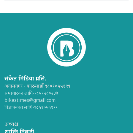
संकेत मिडिया प्रा.लि.
अनामनगर - काठमाडौँ ९८०१०५५१९९
समाचारका लागि-९८५१२८०२३७
bikastimes@gmail.com
विज्ञापनका लागि-९८५१०५५१९९
अध्यक्ष
शान्ति तिवारी