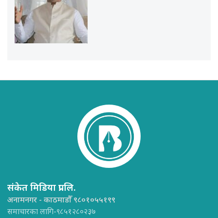
संकेत मिडिया प्रा.लि.
अनामनगर - काठमाडौँ ९८०१०५५१९९
समाचारका लागि-९८५१२८०२३७