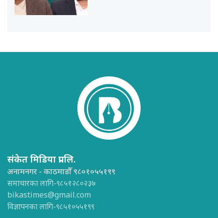
संकेत मिडिया प्रा.लि.
अनामनगर - काठमाडौँ ९८०१०५५१९९
समाचारका लागि-९८५१२८०२३७
bikastimes@gmail.com
विज्ञापनका लागि-९८५१०५५१९९