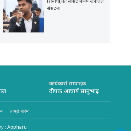
(रास्वपा)का सांसद मनिष खनालले
संसदमा
कार्यकारी सम्पादक
साल
दीपक आचार्य सानुभाइ
िम
हाम्रो बारेमा
by :
Appharu