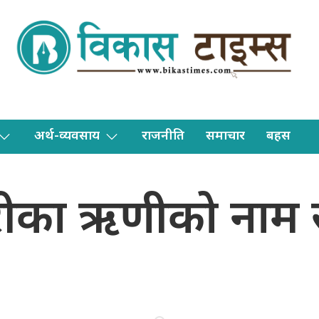
अर्थ-व्यवसाय
राजनीति
समाचार
बहस
ीका ऋणीको नाम 