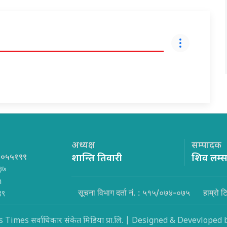
अध्यक्ष
सम्पादक
१०५५१९९
शान्ति तिवारी
शिव लम्
३७
m
सूचना विभाग दर्ता नं. : ५१५/०७४-०७५
हाम्रो ट
९९
Times सर्वाधिकार संकेत मिडिया प्रा.लि. | Designed & Devevloped 