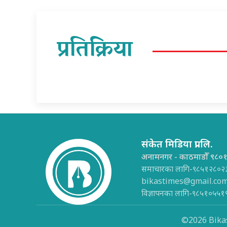
प्रतिक्रिया
संकेत मिडिया प्रा.लि.
अनामनगर - काठमाडौँ ९८०
समाचारका लागि-९८५१२८०२
bikastimes@gmail.co
विज्ञापनका लागि-९८५१०५५१
©2026 Bikas 