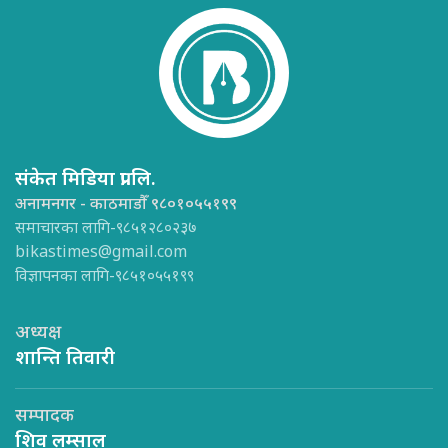
संकेत मिडिया प्रा.लि.
अनामनगर - काठमाडौँ ९८०१०५५१९९
समाचारका लागि-९८५१२८०२३७
bikastimes@gmail.com
विज्ञापनका लागि-९८५१०५५१९९
अध्यक्ष
शान्ति तिवारी
सम्पादक
शिव लम्साल