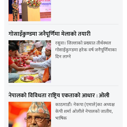
गोसाइँकुण्डमा जनैपूर्णिमा मेलाको तयारी
रसुवा। जिल्लाको प्रख्यात तीर्थस्थल
गोसाइँकुण्डमा हरेक वर्ष जनैपूर्णिमाका
दिन लाग्ने
नेपालको विविधता राष्ट्रिय एकताको आधार : ओली
काठमाडौं। नेकपा (एमाले)का अध्यक्ष
केपी शर्मा ओलीले नेपालको जातीय,
भाषिक