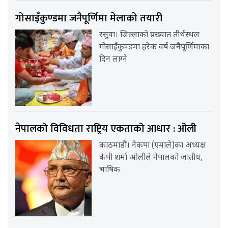
गोसाइँकुण्डमा जनैपूर्णिमा मेलाको तयारी
रसुवा। जिल्लाको प्रख्यात तीर्थस्थल
गोसाइँकुण्डमा हरेक वर्ष जनैपूर्णिमाका
दिन लाग्ने
नेपालको विविधता राष्ट्रिय एकताको आधार : ओली
काठमाडौं। नेकपा (एमाले)का अध्यक्ष
केपी शर्मा ओलीले नेपालको जातीय,
भाषिक