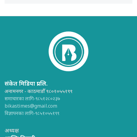
संकेत मिडिया प्रा.लि.
अनामनगर - काठमाडौँ ९८०१०५५१९९
समाचारका लागि-९८५१२८०२३७
bikastimes@gmail.com
विज्ञापनका लागि-९८५१०५५१९९
अध्यक्ष