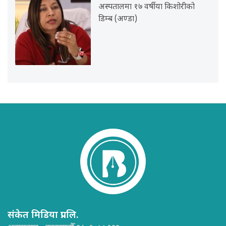
अस्पतालमा १७ वर्षीया किशोरीको
डिम्ब (अण्डा)
संकेत मिडिया प्रा.लि.