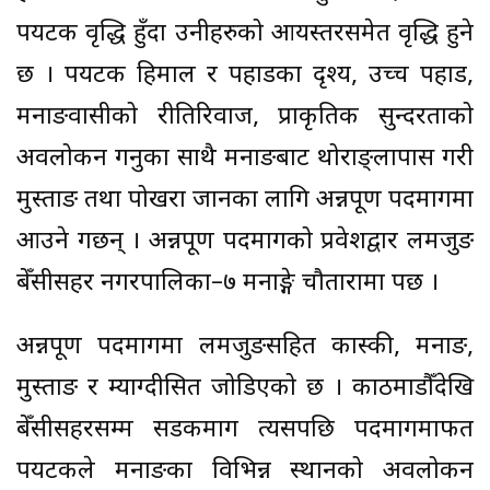
पर्यटक वृद्धि हुँदा उनीहरुको आयस्तरसमेत वृद्धि हुने
छ । पर्यटक हिमाल र पहाडका दृश्य, उच्च पहाड,
मनाङवासीको रीतिरिवाज, प्राकृतिक सुन्दरताको
अवलोकन गर्नुका साथै मनाङबाट थोराङ्लापास गरी
मुस्ताङ तथा पोखरा जानका लागि अन्नपूर्ण पदमार्गमा
आउने गर्छन् । अन्नपूर्ण पदमार्गको प्रवेशद्वार लमजुङ
बेँसीसहर नगरपालिका–७ मनाङ्गे चौतारामा पर्छ ।
अन्नपूर्ण पदमार्गमा लमजुङसहित कास्की, मनाङ,
मुस्ताङ र म्याग्दीसित जोडिएको छ । काठमाडौँदेखि
बेँसीसहरसम्म सडकमार्ग त्यसपछि पदमार्गमार्फत
पर्यटकले मनाङका विभिन्न स्थानको अवलोकन