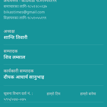
अनामनगर - काठमाडौँ ९८०१०५५१९९
समाचारका लागि-९८५१२८०२३७
bikastimes@gmail.com
विज्ञापनका लागि-९८५१०५५१९९
अध्यक्ष
शान्ति तिवारी
सम्पादक
शिव लम्साल
कार्यकारी सम्पादक
दीपक आचार्य सानुभाइ
सूचना विभाग दर्ता नं. :
हाम्रो टिम
हाम्रो बारेमा
५१५/०७४-०७५