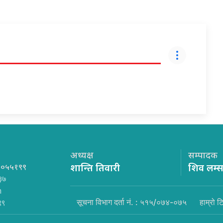
अध्यक्ष
सम्पादक
१०५५१९९
शान्ति तिवारी
शिव लम्
३७
m
सूचना विभाग दर्ता नं. : ५१५/०७४-०७५
हाम्रो ट
९९