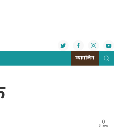
म्यागजिन
क
0
Shares