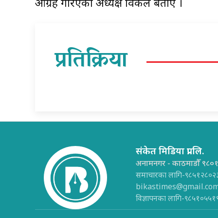
आग्रह गरिएको अध्यक्ष विकले बताए ।
प्रतिक्रिया
संकेत मिडिया प्रा.लि.
अनामनगर - काठमाडौँ ९८०
समाचारका लागि-९८५१२८०२
bikastimes@gmail.co
विज्ञापनका लागि-९८५१०५५१