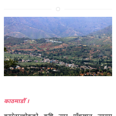
काठमाडाैँ ।