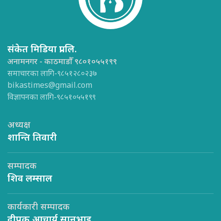
संकेत मिडिया प्रा.लि.
अनामनगर - काठमाडौँ ९८०१०५५१९९
समाचारका लागि-९८५१२८०२३७
bikastimes@gmail.com
विज्ञापनका लागि-९८५१०५५१९९
अध्यक्ष
शान्ति तिवारी
सम्पादक
शिव लम्साल
कार्यकारी सम्पादक
दीपक आचार्य सानुभाइ