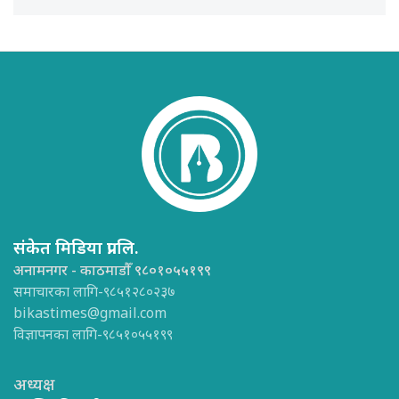
संकेत मिडिया प्रा.लि.
अनामनगर - काठमाडौँ ९८०१०५५१९९
समाचारका लागि-९८५१२८०२३७
bikastimes@gmail.com
विज्ञापनका लागि-९८५१०५५१९९
अध्यक्ष