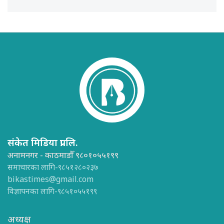
संकेत मिडिया प्रा.लि.
अनामनगर - काठमाडौँ ९८०१०५५१९९
समाचारका लागि-९८५१२८०२३७
bikastimes@gmail.com
विज्ञापनका लागि-९८५१०५५१९९
अध्यक्ष