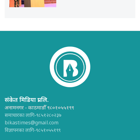
संकेत मिडिया प्रा.लि.
अनामनगर - काठमाडौँ ९८०१०५५१९९
समाचारका लागि-९८५१२८०२३७
bikastimes@gmail.com
विज्ञापनका लागि-९८५१०५५१९९