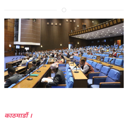
काठमाडौं ।