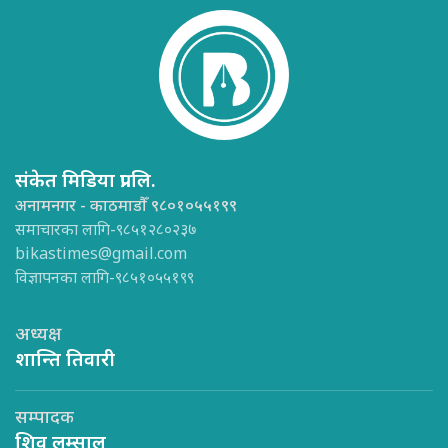
संकेत मिडिया प्रा.लि.
अनामनगर - काठमाडौँ ९८०१०५५१९९
समाचारका लागि-९८५१२८०२३७
bikastimes@gmail.com
विज्ञापनका लागि-९८५१०५५१९९
अध्यक्ष
शान्ति तिवारी
सम्पादक
शिव लम्साल