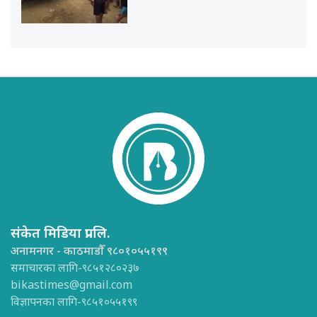
संकेत मिडिया प्रा.लि.
अनामनगर - काठमाडौँ ९८०१०५५१९९
समाचारका लागि-९८५१२८०२३७
bikastimes@gmail.com
विज्ञापनका लागि-९८५१०५५१९९