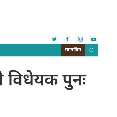
म्यागजिन
धी विधेयक पुनः