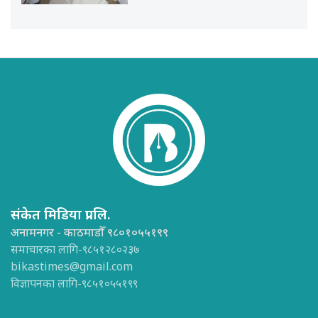
संकेत मिडिया प्रा.लि.
अनामनगर - काठमाडौँ ९८०१०५५१९९
समाचारका लागि-९८५१२८०२३७
bikastimes@gmail.com
विज्ञापनका लागि-९८५१०५५१९९