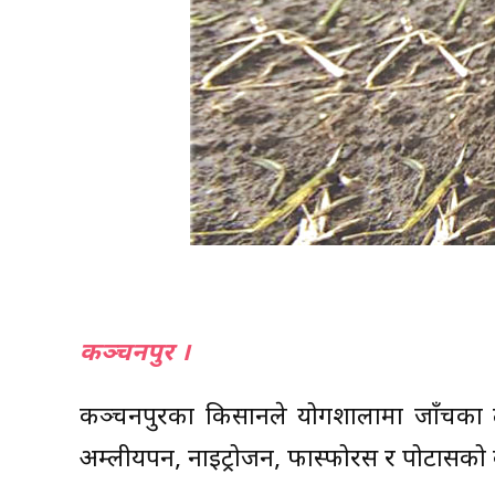
कञ्चनपुर ।
कञ्चनपुरका किसानले प्रयोगशालामा जाँचका ला
अम्लीयपन, नाइट्रोजन, फास्फोरस र पोटासको