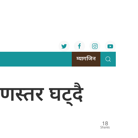
म्यागजिन
णस्तर घट्दै
18
Shares