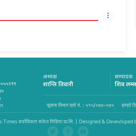
अध्यक्ष
सम्पादक
१०५५१९९
शान्ति तिवारी
शिव लम्
३७
m
सूचना विभाग दर्ता नं. : ५१५/०७४-०७५
हाम्रो ट
९९
Times सर्वाधिकार संकेत मिडिया प्रा.लि. | Designed & Devevloped 