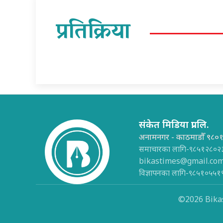
प्रतिक्रिया
संकेत मिडिया प्रा.लि.
अनामनगर - काठमाडौँ ९८०
समाचारका लागि-९८५१२८०२
bikastimes@gmail.co
विज्ञापनका लागि-९८५१०५५१
©2026 Bikas 