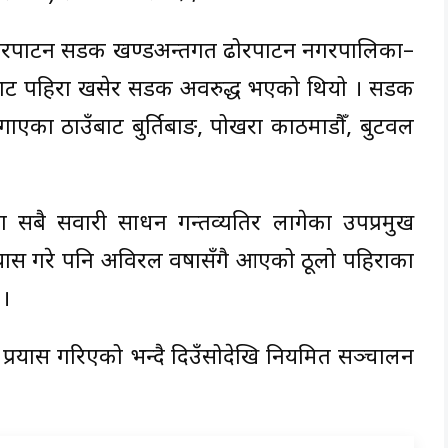
ङ–ढोरपाटन सडक खण्डअन्तर्गत ढोरपाटन नगरपालिका–
थिबाट पहिरा खसेर सडक अवरुद्ध भएको थियो । सडक
ाएका ठाउँबाट बुर्तिबाङ, पोखरा काठमाडौँ, बुटवल
सबै सवारी साधन गन्तव्यतिर लागेका उपप्रमुख
यास गरे पनि अविरल वर्षासँगै आएको ठूलो पहिराका
।
रयास गरिएको भन्दै दिउँसोदेखि नियमित सञ्चालन