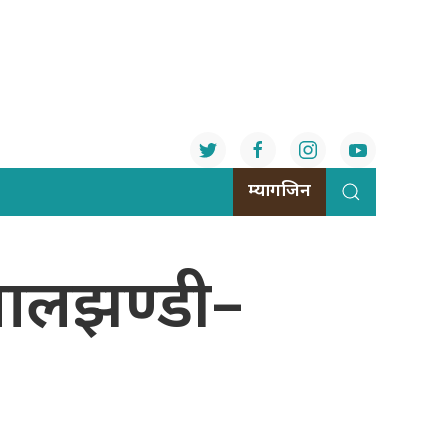
म्यागजिन
ालझण्डी–