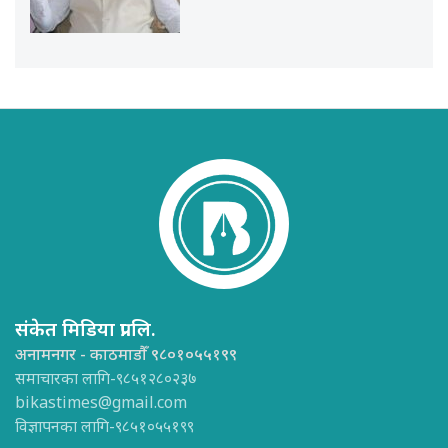
संकेत मिडिया प्रा.लि.
अनामनगर - काठमाडौँ ९८०१०५५१९९
समाचारका लागि-९८५१२८०२३७
bikastimes@gmail.com
विज्ञापनका लागि-९८५१०५५१९९