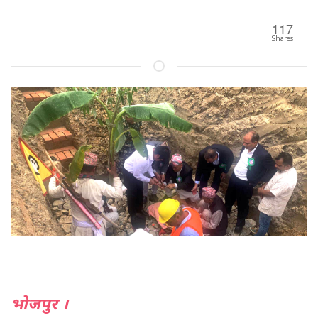
117
Shares
भोजपुर ।