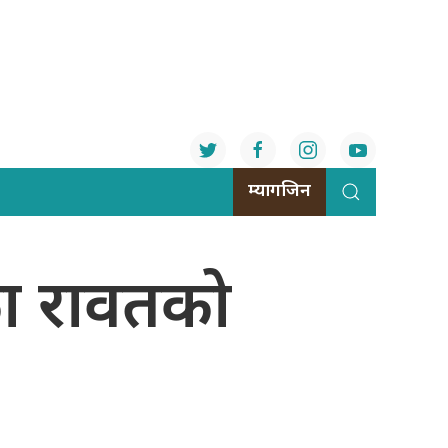
म्यागजिन
एका रावतको