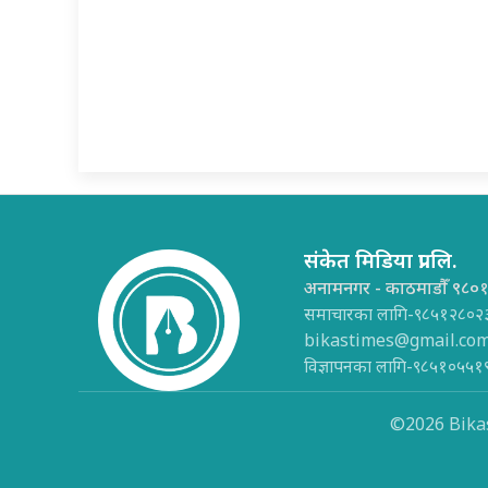
संकेत मिडिया प्रा.लि.
अनामनगर - काठमाडौँ ९८०
समाचारका लागि-९८५१२८०२
bikastimes@gmail.co
विज्ञापनका लागि-९८५१०५५१
©2026 Bikas 