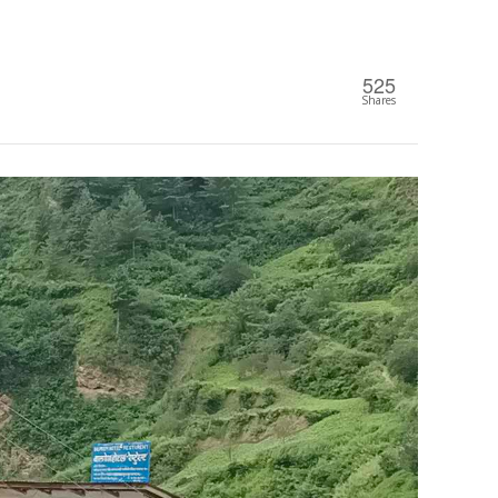
525
Shares