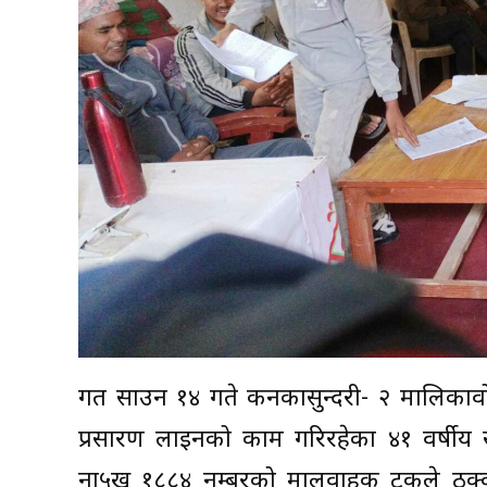
गत साउन १४ गते कनकासुन्दरी- २ मालिकावोता द
प्रसारण लाइनको काम गरिरहेका ४१ वर्षीय 
ना५ख १८८४ नम्बरको मालवाहक ट्रकले ठक्