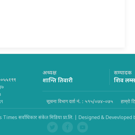
अध्यक्ष
सम्पादक
१०५५१९९
शान्ति तिवारी
शिव लम्
३७
m
सूचना विभाग दर्ता नं. : ५१५/०७४-०७५
हाम्रो ट
९९
Times सर्वाधिकार संकेत मिडिया प्रा.लि. | Designed & Devevloped 