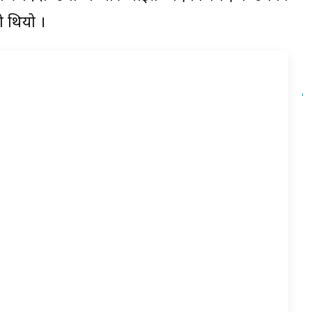
 थियो ।
प