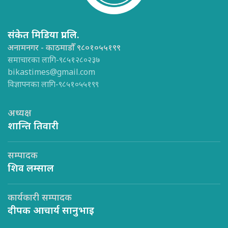
संकेत मिडिया प्रा.लि.
अनामनगर - काठमाडौँ ९८०१०५५१९९
समाचारका लागि-९८५१२८०२३७
bikastimes@gmail.com
विज्ञापनका लागि-९८५१०५५१९९
अध्यक्ष
शान्ति तिवारी
सम्पादक
शिव लम्साल
कार्यकारी सम्पादक
दीपक आचार्य सानुभाइ