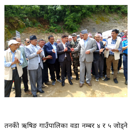
तनहुँको ऋषिङ गाउँपालिका वडा नम्बर ४ र ५ जोड्ने