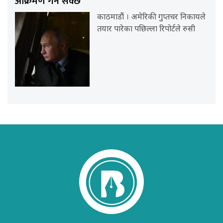
आक्रमण गर्न सक्छ
काठमाडौं । अमेरिकी गुप्तचर निकायले
तयार पारेका पछिल्ला रिपोर्टले रुसी