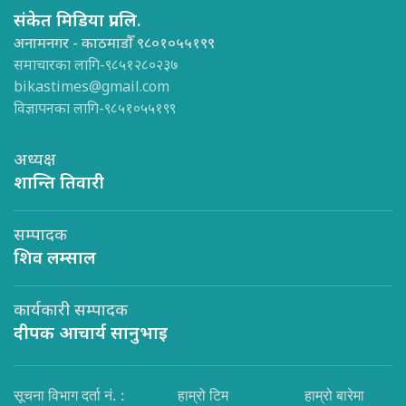
संकेत मिडिया प्रा.लि.
अनामनगर - काठमाडौँ ९८०१०५५१९९
समाचारका लागि-९८५१२८०२३७
bikastimes@gmail.com
विज्ञापनका लागि-९८५१०५५१९९
अध्यक्ष
शान्ति तिवारी
सम्पादक
शिव लम्साल
कार्यकारी सम्पादक
दीपक आचार्य सानुभाइ
सूचना विभाग दर्ता नं. :
हाम्रो टिम
हाम्रो बारेमा