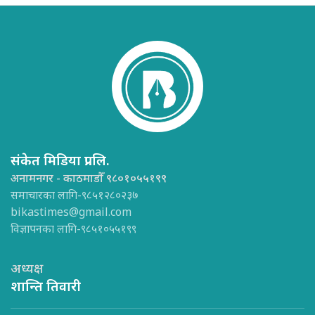
संकेत मिडिया प्रा.लि.
अनामनगर - काठमाडौँ ९८०१०५५१९९
समाचारका लागि-९८५१२८०२३७
bikastimes@gmail.com
विज्ञापनका लागि-९८५१०५५१९९
अध्यक्ष
शान्ति तिवारी