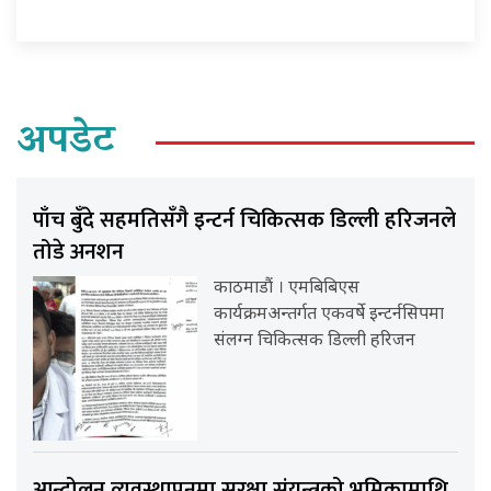
अपडेट
पाँच बुँदे सहमतिसँगै इन्टर्न चिकित्सक डिल्ली हरिजनले
तोडे अनशन
काठमाडौं । एमबिबिएस
कार्यक्रमअन्तर्गत एकवर्षे इन्टर्नसिपमा
संलग्न चिकित्सक डिल्ली हरिजन
आन्दोलन व्यवस्थापनमा सुरक्षा संयन्त्रको भूमिकामाथि