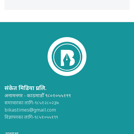
संकेत मिडिया प्रा.लि.
अनामनगर - काठमाडौँ ९८०१०५५१९९
समाचारका लागि-९८५१२८०२३७
bikastimes@gmail.com
विज्ञापनका लागि-९८५१०५५१९९