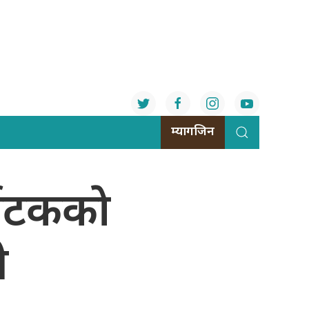
म्यागजिन
यटककाे
ी