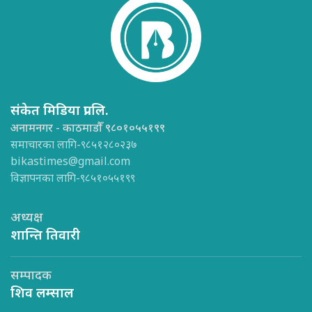
संकेत मिडिया प्रा.लि.
अनामनगर - काठमाडौँ ९८०१०५५१९९
समाचारका लागि-९८५१२८०२३७
bikastimes@gmail.com
विज्ञापनका लागि-९८५१०५५१९९
अध्यक्ष
शान्ति तिवारी
सम्पादक
शिव लम्साल