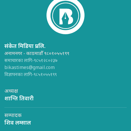
संकेत मिडिया प्रा.लि.
अनामनगर - काठमाडौँ ९८०१०५५१९९
समाचारका लागि-९८५१२८०२३७
bikastimes@gmail.com
विज्ञापनका लागि-९८५१०५५१९९
अध्यक्ष
शान्ति तिवारी
सम्पादक
शिव लम्साल