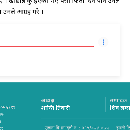
ाए । खाद्यान्न कुहिएको भए पैसा फिर्ता दिने पनि उनले
्न उनले आग्रह गरे ।
अध्यक्ष
सम्पादक
१०५५१९९
शान्ति तिवारी
शिव लम्
३७
m
सूचना विभाग दर्ता नं. : ५१५/०७४-०७५
हाम्रो ट
९९