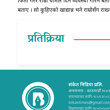
फिर्ता गरेर राम्रो चामल दिने व्यवस्था गरिने बत
बताए । सो कुहिएको खाद्यान्न भने राम्रोसँग राख
प्रतिक्रिया
संकेत मिडिया प्रा.लि.
अनामनगर - काठमाडौँ ९८०
समाचारका लागि-९८५१२८०२
bikastimes@gmail.co
विज्ञापनका लागि-९८५१०५५१