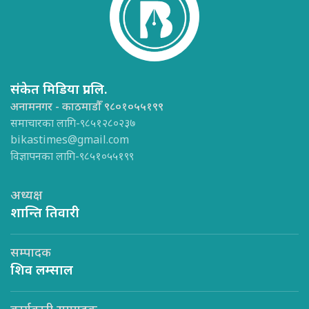
संकेत मिडिया प्रा.लि.
अनामनगर - काठमाडौँ ९८०१०५५१९९
समाचारका लागि-९८५१२८०२३७
bikastimes@gmail.com
विज्ञापनका लागि-९८५१०५५१९९
अध्यक्ष
शान्ति तिवारी
सम्पादक
शिव लम्साल