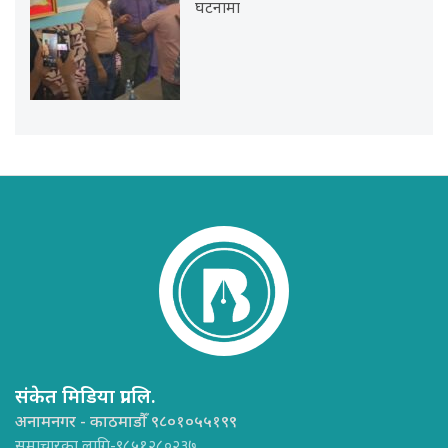
घटनामा
संकेत मिडिया प्रा.लि.
अनामनगर - काठमाडौँ ९८०१०५५१९९
समाचारका लागि-९८५१२८०२३७