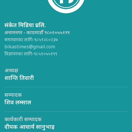
संकेत मिडिया प्रा.लि.
अनामनगर - काठमाडौँ ९८०१०५५१९९
समाचारका लागि-९८५१२८०२३७
bikastimes@gmail.com
विज्ञापनका लागि-९८५१०५५१९९
अध्यक्ष
शान्ति तिवारी
सम्पादक
शिव लम्साल
कार्यकारी सम्पादक
दीपक आचार्य सानुभाइ