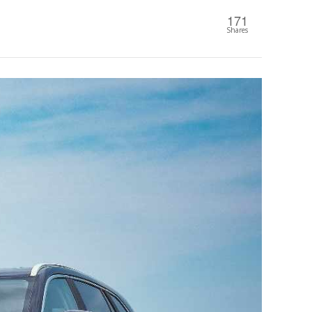
171
Shares