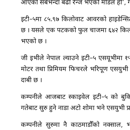
आएको सबैभन्दा बढी रेन्ज भएको मोडल हो’, ग
इटी–५मा ८५.९७ किलोवाट आवरको हाइडेन्सिटी ल
छ । यसले एक पटकको फुल चार्जमा ६४२ किलोमि
भएको छ ।
जी ईभीले नेपाल ल्याउने इटी–५ एसयूभीमा १५०
मोटर तथा प्रिमियम फिचरले भरिपूर्ण एसयु
दाबी छ ।
कम्पनीले आजबाट स्काइवेल इटी–५ को ब
गतेबाट सुरु हुने नाडा अटो शोमा भने एसयुभी प
कम्पनीले सुरुमा नै काठमाडौँको नक्साल, 