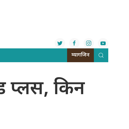
म्यागजिन
ोड प्लस, किन