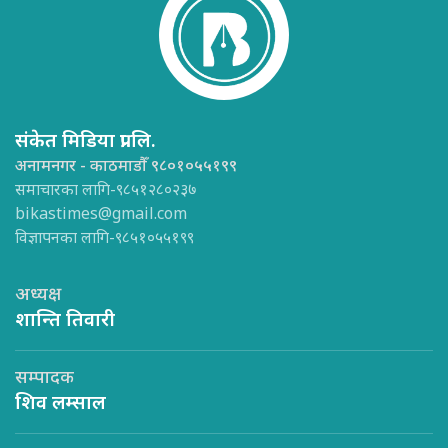
संकेत मिडिया प्रा.लि.
अनामनगर - काठमाडौँ ९८०१०५५१९९
समाचारका लागि-९८५१२८०२३७
bikastimes@gmail.com
विज्ञापनका लागि-९८५१०५५१९९
अध्यक्ष
शान्ति तिवारी
सम्पादक
शिव लम्साल