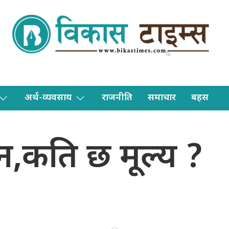
अर्थ-व्यवसाय
राजनीति
समाचार
बहस
िन,कति छ मूल्य ?