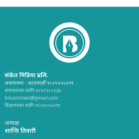
संकेत मिडिया प्रा.लि.
अनामनगर - काठमाडौँ ९८०१०५५१९९
समाचारका लागि-९८५१२८०२३७
bikastimes@gmail.com
विज्ञापनका लागि-९८५१०५५१९९
अध्यक्ष
शान्ति तिवारी