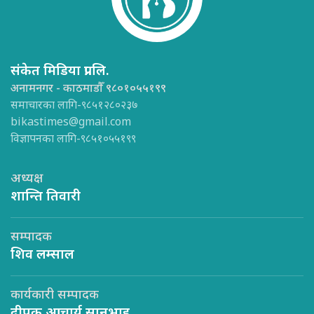
संकेत मिडिया प्रा.लि.
अनामनगर - काठमाडौँ ९८०१०५५१९९
समाचारका लागि-९८५१२८०२३७
bikastimes@gmail.com
विज्ञापनका लागि-९८५१०५५१९९
अध्यक्ष
शान्ति तिवारी
सम्पादक
शिव लम्साल
कार्यकारी सम्पादक
दीपक आचार्य सानुभाइ