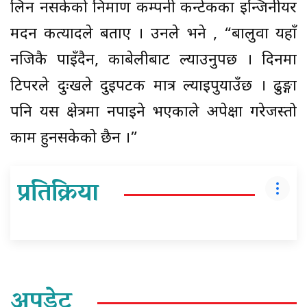
लिन नसकेको निर्माण कम्पनी कन्टेकका इन्जिनीयर
मदन कत्यादले बताए । उनले भने , “बालुवा यहाँ
नजिकै पाइँदैन, काबेलीबाट ल्याउनुपर्छ । दिनमा
टिपरले दुःखले दुईपटक मात्र ल्याइपुर्याउँछ । ढुङ्गा
पनि यस क्षेत्रमा नपाइने भएकाले अपेक्षा गरेजस्तो
काम हुनसकेको छैन ।”
प्रतिक्रिया
अपडेट