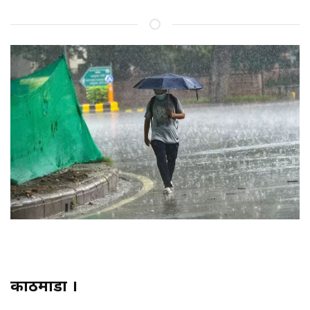
काठमाडौं ।