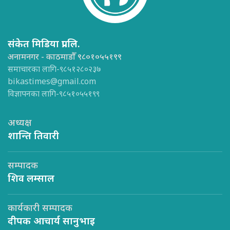
संकेत मिडिया प्रा.लि.
अनामनगर - काठमाडौँ ९८०१०५५१९९
समाचारका लागि-९८५१२८०२३७
bikastimes@gmail.com
विज्ञापनका लागि-९८५१०५५१९९
अध्यक्ष
शान्ति तिवारी
सम्पादक
शिव लम्साल
कार्यकारी सम्पादक
दीपक आचार्य सानुभाइ