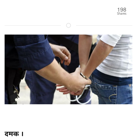
198
Shares
दमक ।