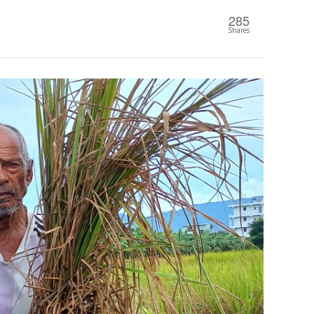
285
Shares