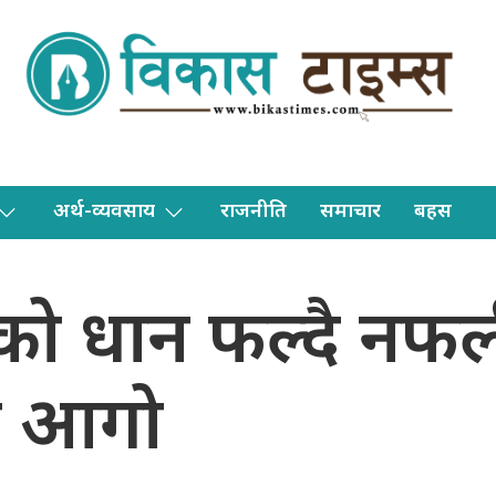
अर्थ-व्यवसाय
राजनीति
समाचार
बहस
तको धान फल्दै नफल
ए आगो