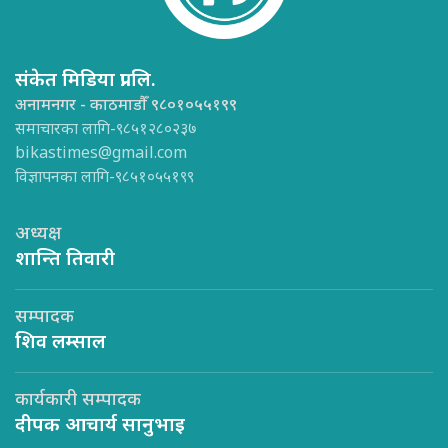
संकेत मिडिया प्रा.लि.
अनामनगर - काठमाडौँ ९८०१०५५१९९
समाचारका लागि-९८५१२८०२३७
bikastimes@gmail.com
विज्ञापनका लागि-९८५१०५५१९९
अध्यक्ष
शान्ति तिवारी
सम्पादक
शिव लम्साल
कार्यकारी सम्पादक
दीपक आचार्य सानुभाइ